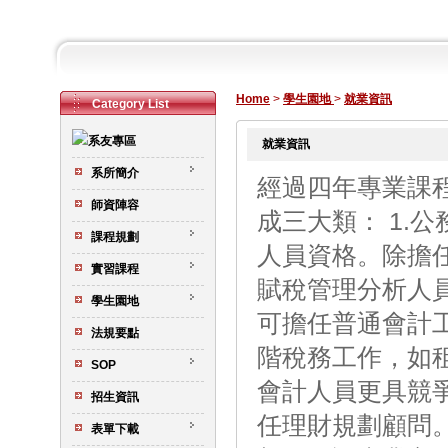
Home
>
學生園地
>
就業資訊
Category List
就業資訊
系所簡介
經過四年專業課
師資陣容
成三大類： 1.
課程規劃
人員資格。除擔
實習課程
賦稅管理分析人員
學生園地
可擔任普通會計
法規要點
階稅務工作，如
SOP
會計人員更具競爭
招生資訊
任理財規劃顧問。
表單下載