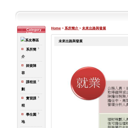
Home
>
系所簡介
>
未來出路與發展
Category
List
未來出路與發展
系所簡
介
師資陣
容
課程規
劃
實習課
程
學生園
地