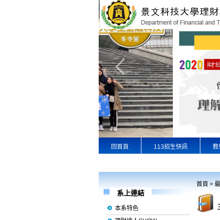
回首頁
113招生快訊
教
專業實習
景文首頁
首頁
>
系上連結
本系特色