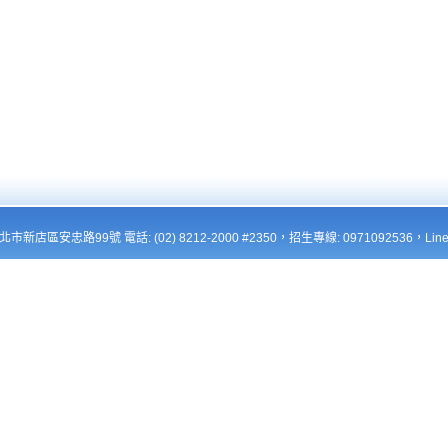
新北市新店區安忠路99號 電話: (02) 8212-2000 #2350，招生專線: 0971092536，Line: 