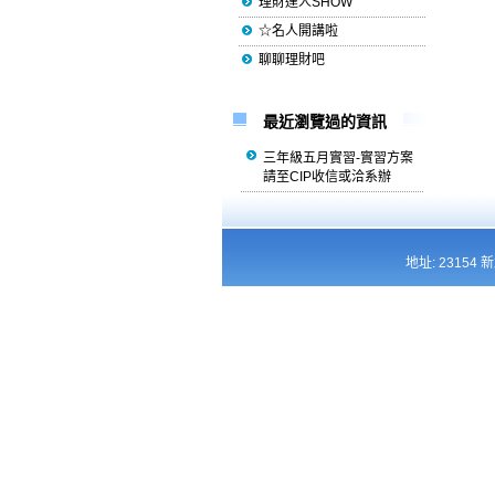
理財達人SHOW
☆名人開講啦
聊聊理財吧
最近瀏覽過的資訊
三年級五月實習-實習方案
請至CIP收信或洽系辦
地址: 23154 