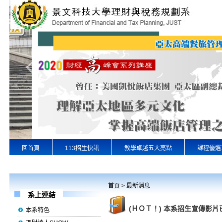
回首頁
113招生快訊
教學卓越五大亮點
課程優選
專業實習
景文首頁
首頁
>
最新消息
系上連結
(ＨＯＴ！) 本系招生宣傳影
本系特色