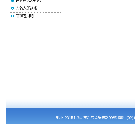
理財達人SHOW
☆名人開講啦
聊聊理財吧
地址: 23154 新北市新店區安忠路99號 電話: (02) 821