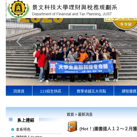
回首頁
113招生快訊
教學卓越五大亮點
課程優選
專業實習
景文首頁
首頁
>
最新消息
系上連結
(Hot！)圖書達人１２～２月
本系特色