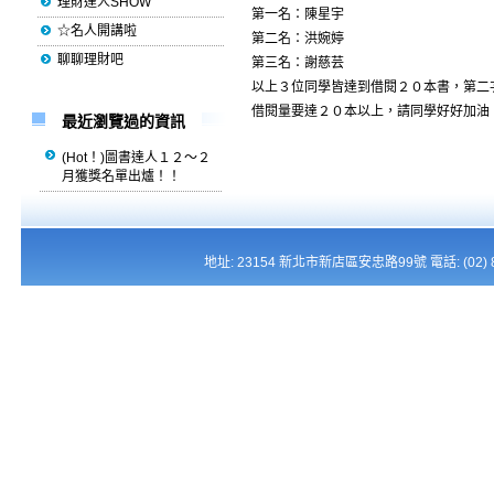
理財達人SHOW
第一名：陳星宇
☆名人開講啦
第二名：洪婉婷
聊聊理財吧
第三名：謝慈芸
以上３位同學皆達到借閱２０本書，第二
借閱量要達２０本以上，請同學好好加油
最近瀏覽過的資訊
(Hot！)圖書達人１２～２
月獲獎名單出爐！！
地址: 23154 新北市新店區安忠路99號 電話: (02) 821