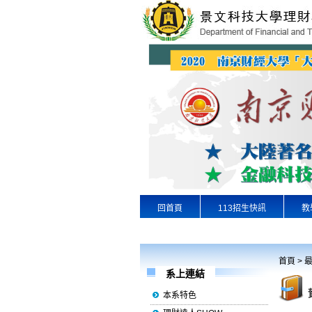
回首頁
113招生快訊
教
專業實習
景文首頁
首頁
>
系上連結
本系特色