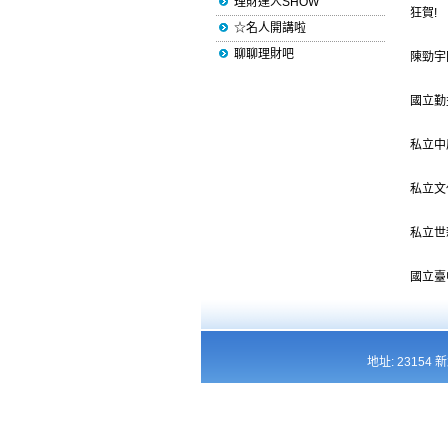
理財達人SHOW
狂賀!
☆名人開講啦
聊聊理財吧
陳勁宇
國立勤
私立中
私立文
私立世
國立臺
地址: 23154 