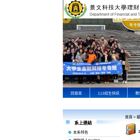
回首頁
113招生快訊
教
專業實習
景文首頁
首頁
>
系上連結
本系特色