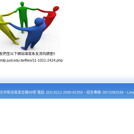
友們至以下網站填寫系友流向調查!!
wmtp.just.edu.tw/files/11-1021-2424.php
新北市新店區安忠路99號 電話: (02) 8212-2000 #2350，招生專線: 0971092536，Line: 