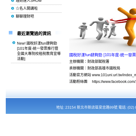
理財達人SHOW
☆名人開講啦
聊聊理財吧
最近瀏覽過的資訊
New! 國稅好漾fun肆夠勁
[101年度-統一發票推行暨
全國大專院校租稅教育宣導
國稅好漾fun肆夠勁 [101年度-統
活動]
主辦機關：財政部賦稅署
承辦機關：財政部高雄市國稅局
活動官方網站
www.101uni.url.tw/index_
活動粉絲團
https://www.facebook.com
地址: 23154 新北市新店區安忠路99號 電話: (02) 821