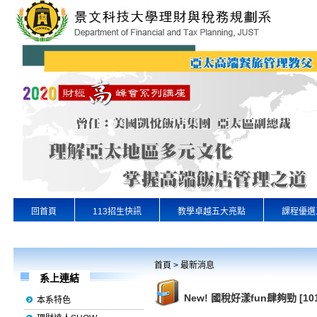
回首頁
113招生快訊
教學卓越五大亮點
課程優選
專業實習
景文首頁
首頁
>
最新消息
系上連結
New! 國稅好漾fun肆夠勁 
本系特色