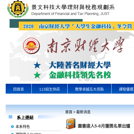
回首頁
113招生快訊
教學卓越五大亮點
課程優選
專業實習
景文首頁
首頁
>
最新消息
系上連結
圖書達人5-8月獲獎名單出爐
本系特色