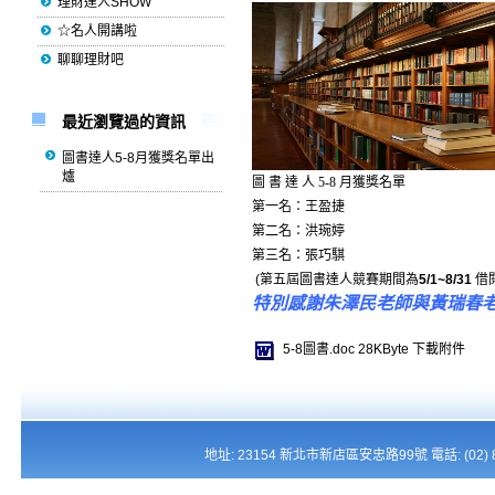
理財達人SHOW
☆名人開講啦
聊聊理財吧
最近瀏覽過的資訊
圖書達人5-8月獲獎名單出
爐
圖
書
達
人
5
-
8
月獲獎名單
第一名：王盈捷
第二名：洪琬婷
第三名：
張巧騏
(
第五屆圖書達人競賽期間為
5/1~8/31
借
特別感謝
朱澤民
老師與
黃瑞春
5-8圖書.doc
28KByte
下載附件
地址: 23154 新北市新店區安忠路99號 電話: (02) 821