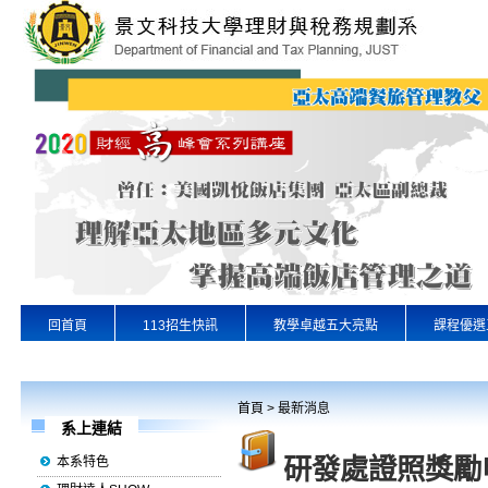
回首頁
113招生快訊
教學卓越五大亮點
課程優選
專業實習
景文首頁
首頁
>
最新消息
系上連結
研發處證照獎勵
本系特色