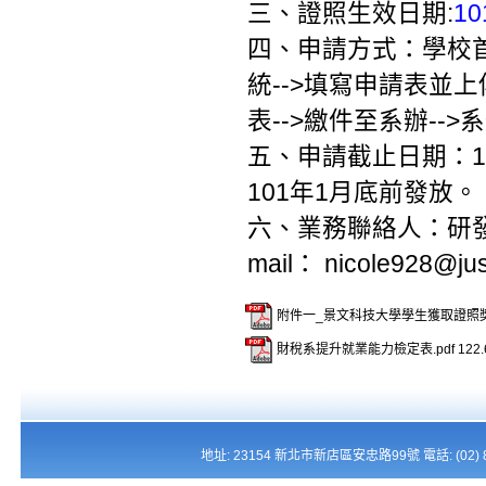
三、證照生效日期:
1
四、申請方式：學校首頁
統-->填寫申請表並上
表-->繳件至系辦--
五、申請截止日期：1
101年1月底前發放。
六、業務聯絡人：研發處
mail： nicole928@jus
附件一_景文科技大學學生獲取證照獎勵
財稅系提升就業能力檢定表.pdf
122.
地址: 23154 新北市新店區安忠路99號 電話: (02) 821