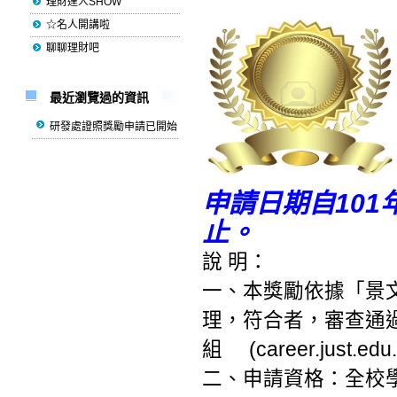
理財達人SHOW
☆名人開講啦
聊聊理財吧
最近瀏覽過的資訊
研發處證照獎勵申請已開始
申請日期自101年
止。
說 明：
一、本獎勵依據「景
理，符合者，審查通
組 (
career.just.ed
二、申請資格：全校學