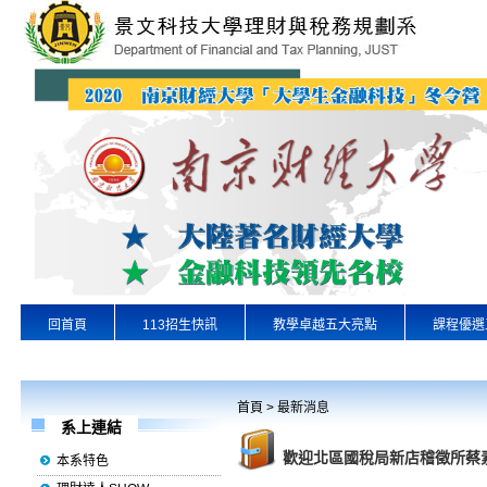
回首頁
113招生快訊
教學卓越五大亮點
課程優選
專業實習
景文首頁
首頁
>
最新消息
系上連結
歡迎北區國稅局新店稽徵所蔡
本系特色