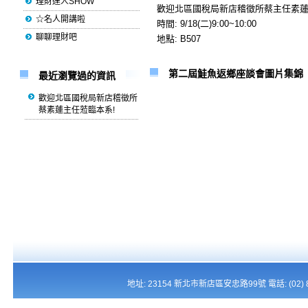
理財達人SHOW
歡迎北區國稅局新店稽徵所蔡主任素蓮暨
☆名人開講啦
時間: 9/18(二)9:00~10:00
聊聊理財吧
地點: B507
第二屆鮭魚返鄉座談會圖片集錦
最近瀏覽過的資訊
歡迎北區國稅局新店稽徵所
蔡素蓮主任蒞臨本系!
地址: 23154 新北市新店區安忠路99號 電話: (02) 821