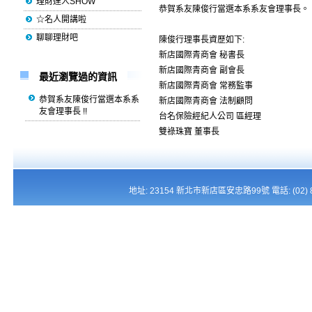
理財達人SHOW
恭賀系友陳俊行當選本系系友會理事長。
☆名人開講啦
聊聊理財吧
陳俊行理事長資歷如下:
新店國際青商會 秘書長
新店國際青商會 副會長
最近瀏覽過的資訊
新店國際青商會 常務監事
恭賀系友陳俊行當選本系系
新店國際青商會 法制顧問
友會理事長 !!
台名保險經紀人公司 區經理
雙祿珠寶 董事長
地址: 23154 新北市新店區安忠路99號 電話: (02) 821