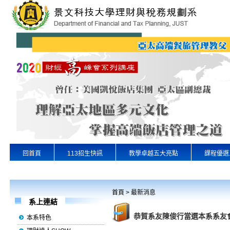
回首頁
113招生快訊
教學卓越五大亮點
課程優選
專業實習
景文首頁
首頁
>
最新消息
系上連結
恭賀系友陳俊行當選本系系友會
本系特色