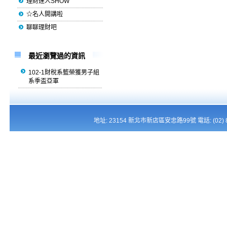
理財達人SHOW
☆名人開講啦
聊聊理財吧
最近瀏覽過的資訊
102-1財稅系籃榮獲男子組
系季盃亞軍
地址: 23154 新北市新店區安忠路99號 電話: (02) 821