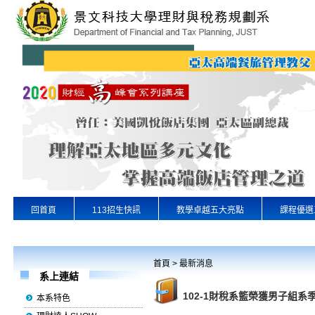
回首頁
113招生快訊
教學卓越五大亮點
課程優選
專業實習
景文首頁
首頁
>
最新消息
系上連結
102-1財稅系籃榮獲男子組系
本系特色