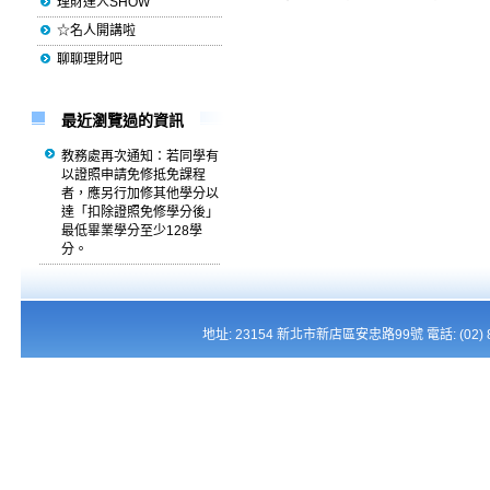
理財達人SHOW
☆名人開講啦
聊聊理財吧
最近瀏覽過的資訊
教務處再次通知：若同學有
以證照申請免修抵免課程
者，應另行加修其他學分以
達「扣除證照免修學分後」
最低畢業學分至少128學
分。
地址: 23154 新北市新店區安忠路99號 電話: (02) 821