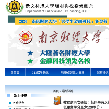
回首頁
113招生快訊
教學卓越五大亮點
課程優選
專業實習
景文首頁
首頁
>
最新消息
系上連結
教務處再次通知：若同學有以
本系特色
低畢業學分至少128學分。