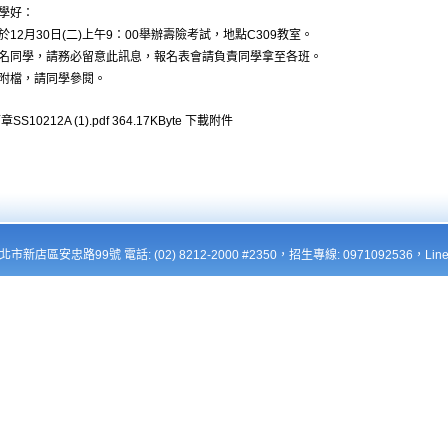
學好：
於12月30日(二)上午9：00舉辦壽險考試，地點C309教室。
名同學，請務必留意此訊息，報名表會請負責同學拿至各班。
附檔，請同學參閱。
章SS10212A (1).pdf
364.17KByte
下載附件
新北市新店區安忠路99號 電話: (02) 8212-2000 #2350，招生專線: 0971092536，Line: 