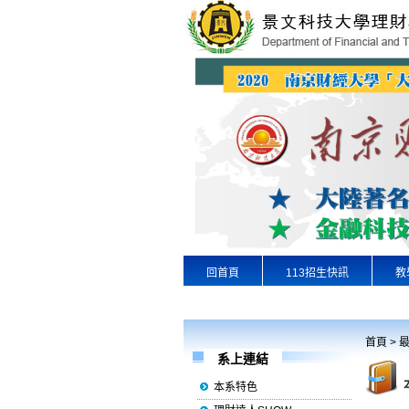
回首頁
113招生快訊
教
專業實習
景文首頁
首頁
>
系上連結
本系特色