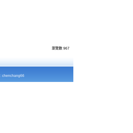
瀏覽數
967
chenchang66