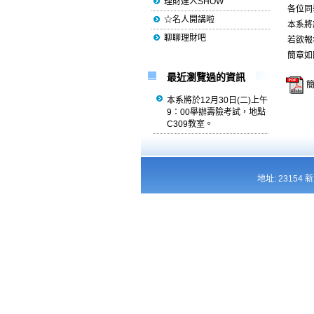
理財達人SHOW
各位同
☆名人開講啦
本系將
聊聊理財吧
若欲報
簡章如
最近瀏覽過的資訊
簡
本系將於12月30日(二)上午
9：00舉辦壽險考試，地點
C309教室。
地址: 23154 