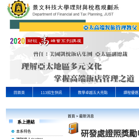
回首頁
113招生快訊
教學卓越五大亮點
課程優選
專業實習
景文首頁
首頁
>
最新消息
系上連結
研發處證照獎勵
本系特色