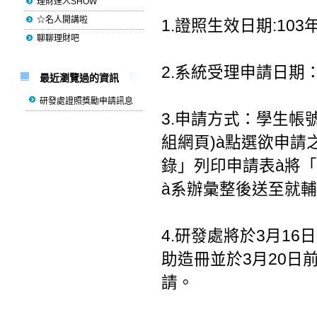
理財達人SHOW
☆名人開講啦
1.證照生效日期:103
聊聊理財吧
2.系統受理申請日期：
最近瀏覽過的資訊
研發處證照獎勵申請訊息
3.申請方式：學生帳
組網頁)à點選欲申請
錄」列印申請表à將
à系辦彙整後送至就
4.研發處將於3月16
助造冊並於3月20日
請。