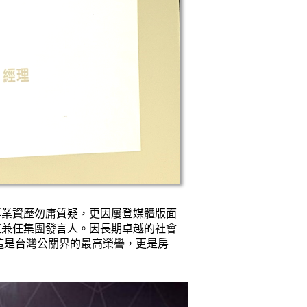
專業資歷勿庸質疑，更因屢登媒體版面
直兼任集團發言人。因長期卓越的社會
這是台灣公關界的最高榮譽，更是房