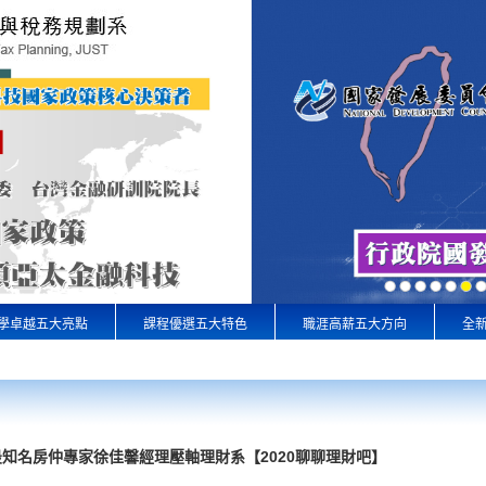
學卓越五大亮點
課程優選五大特色
職涯高薪五大方向
全
知名房仲專家徐佳馨經理壓軸理財系【2020聊聊理財吧】