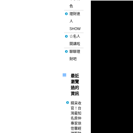
色
理財達
人
SHOW
☆名人
開講啦
聊聊理
財吧
最近
瀏覽
過的
資訊
精采收
官！台
灣最知
名房仲
專家徐
佳馨經