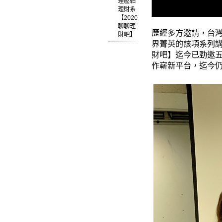
理壓軸
理財系
【2020
聊聊理
歷經多方邀請，台
財吧】
界菁英的該項系列
財吧】迄今已勁邀
作嶄新平台，迄今