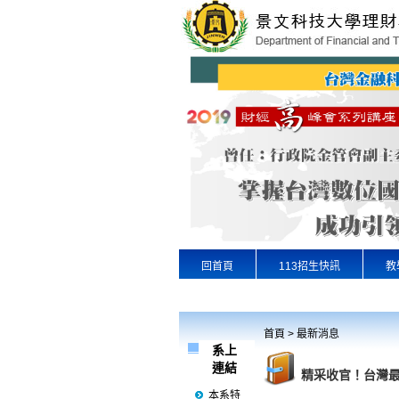
回首頁
113招生快訊
教
專業實習
景文首頁
首頁
>
最新消息
系上
連結
精采收官！台灣最
本系特