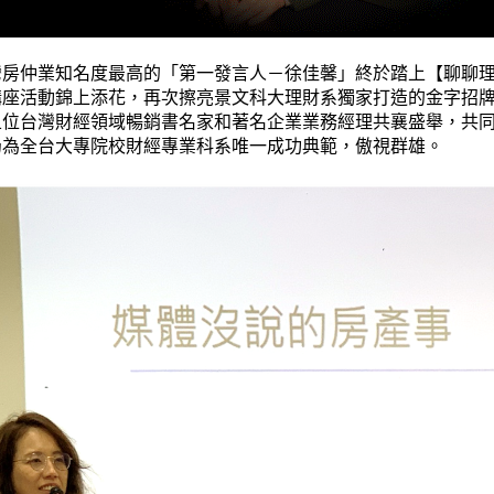
灣房仲業知名度最高的「第一發言人－徐佳馨」終於踏上【聊聊
講座活動錦上添花，再次擦亮景文科大理財系獨家打造的金字招
五位台灣財經領域暢銷書名家和著名企業業務經理共襄盛舉，共
仍為全台大專院校財經專業科系唯一成功典範，傲視群雄。