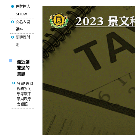
理財達人
SHOW
☆名人開
講啦
聊聊理財
吧
最近瀏
覽過的
資訊
狂賀! 理財
稅務系同
學考取中
華財政學
會證照