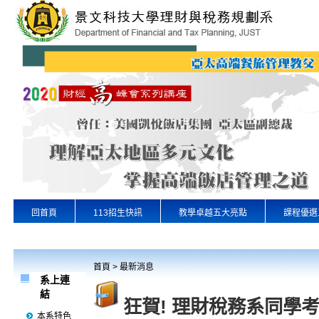
回首頁
113招生快訊
教學卓越五大亮點
課程優選
專業實習
景文首頁
首頁
>
最新消息
系上連
結
狂賀! 理財稅務系同學
本系特色