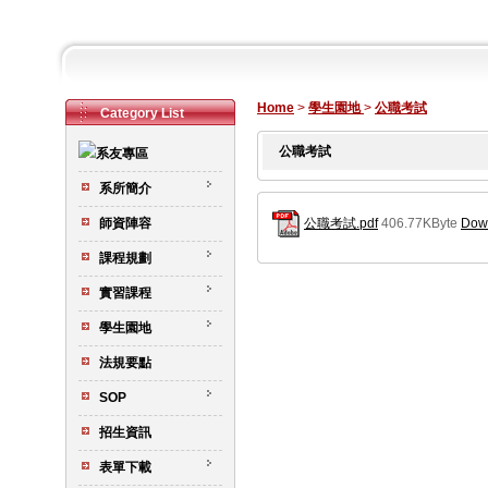
Home
>
學生園地
>
公職考試
Category List
公職考試
系所簡介
公職考試.pdf
406.77KByte
Down
師資陣容
課程規劃
實習課程
學生園地
法規要點
SOP
招生資訊
表單下載