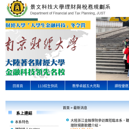
回首頁
113招生快訊
教學卓越五大亮點
課程優選
專業實習
景文首頁
首頁
>
最新消息
系上連結
大陸浙江金融學院參訪團蒞臨本系，
本系特色
理財規劃軟體介紹。