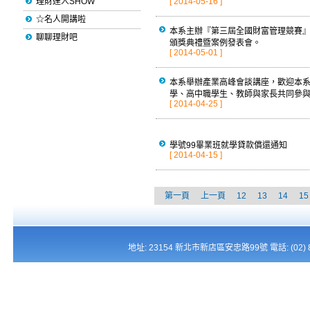
理財達人SHOW
[ 2014-05-16 ]
☆名人開講啦
本系主辦『第三屆全國財富管理競賽
聊聊理財吧
頒獎典禮暨案例發表會。
[ 2014-05-01 ]
本系舉辦產業高峰會談講座，歡迎本
學、高中職學生、教師與家長共同參
[ 2014-04-25 ]
學號99畢業班就學貸款償還通知
[ 2014-04-15 ]
第一頁
上一頁
12
13
14
15
地址: 23154 新北市新店區安忠路99號 電話: (02) 821