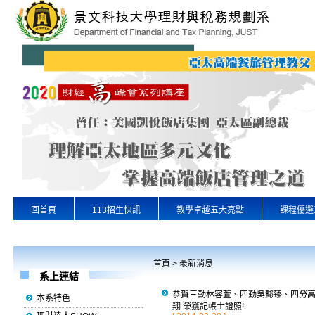
回首頁
113招生快訊
教學卓越五大亮點
課程優選
專業實習
景文首頁
首頁
>
最新消息
系上連結
恭賀三勤林容萱、四勤吳懿臻、四勞
本系特色
翔 榮獲記帳士證照!