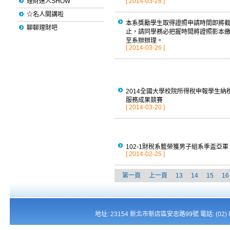
理財達人SHOW
[ 2014-03-28 ]
☆名人開講啦
本系獎勵學生取得證照申請時間即將
聊聊理財吧
止，請同學務必把握時間將證照影本
至系辦辦理。
[ 2014-03-26 ]
2014全國大學校院所得稅申報學生納
服務成果競賽
[ 2014-03-20 ]
102-1財稅系籃榮獲男子組系季盃亞軍
[ 2014-02-25 ]
第一頁
上一頁
13
14
15
16
地址: 23154 新北市新店區安忠路99號 電話: (02) 821