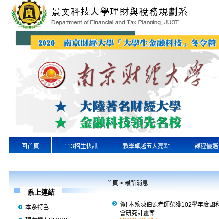
回首頁
113招生快訊
教學卓越五大亮點
課程優選
專業實習
景文首頁
首頁
>
最新消息
系上連結
賀! 本系陳伯源老師榮獲102學年度國
本系特色
會研究計畫案