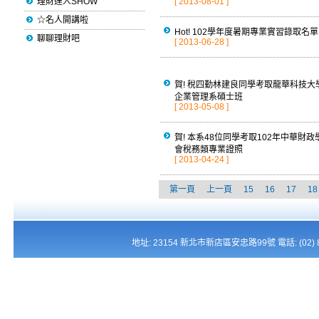
理財達人SHOW
[ 2013-08-01 ]
☆名人開講啦
Hot! 102學年度暑期專業實習錄取名單
聊聊理財吧
[ 2013-06-28 ]
賀! 稅四勤林建良同學考取龍華科技大
企業管理系碩士班
[ 2013-05-08 ]
賀! 本系48位同學考取102年中華財政
會稅務類專業證照
[ 2013-04-24 ]
第一頁
上一頁
15
16
17
18
地址: 23154 新北市新店區安忠路99號 電話: (02) 821