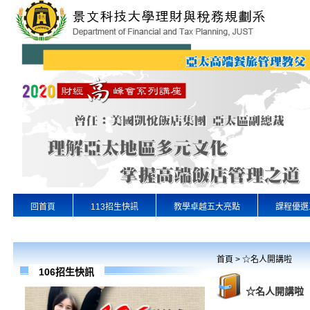
回首頁
113招生快訊
教學卓越五大亮點
課程優選
專業實習
景文首頁
首頁
>
☆名人開講啦
106招生快訊
☆名人開講啦