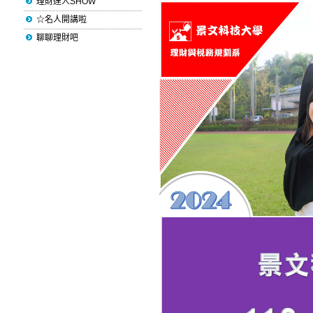
理財達人SHOW
☆名人開講啦
聊聊理財吧