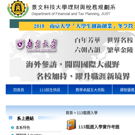
回首頁
113招生快訊
教學卓越五大亮點
課程優選
專業實習
景文首頁
首頁
>
113甄選入學
系上連結
113甄選入學實作考題
本系特色