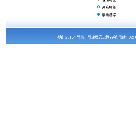
證照地圖
跨系模組
畢業標準
地址: 23154 新北市新店區安忠路99號 電話: (02) 821