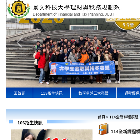
回首頁
113招生快訊
教學卓越五大亮點
課程優選
專業實習
景文首頁
首頁
>
114全新課程模組
106招生快訊
114全新課程